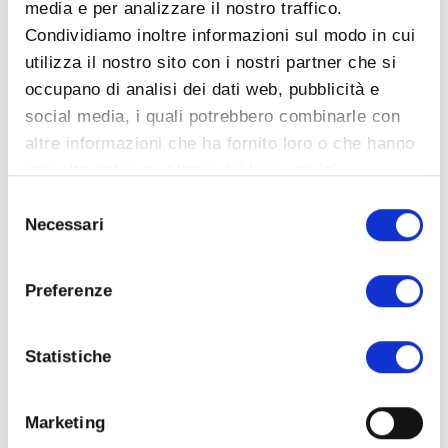
media e per analizzare il nostro traffico.
Legnox Spa
Condividiamo inoltre informazioni sul modo in cui
Via XXV Aprile, 4, Gorgo al Monticano (TV),
utilizza il nostro sito con i nostri partner che si
31040 Italia
occupano di analisi dei dati web, pubblicità e
Contatti
social media, i quali potrebbero combinarle con
altre informazioni che ha fornito loro o che hanno
raccolto dal suo utilizzo dei loro servizi.
Selezione
+39 0422 800220
Necessari
del
info@adattocasa.com
consenso
Preferenze
Statistiche
Come possiamo aiutarti?
Marketing